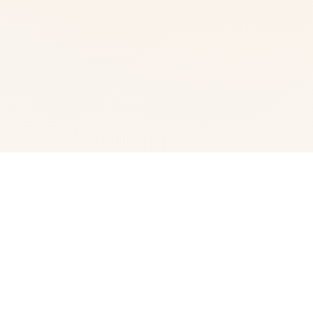
💻 玩法说明
《纳迪亚之宝》（Treasure of Nadia）是一款融合了冒
险、解谜和角色扮演元素的独立游戏，玩家将扮演一名寻宝
者，在一个神秘小镇上通过挖宝、解谜和与NPC互动来推
进故事，揭开关于失落宝藏和主角父亲之死的真相。游戏中