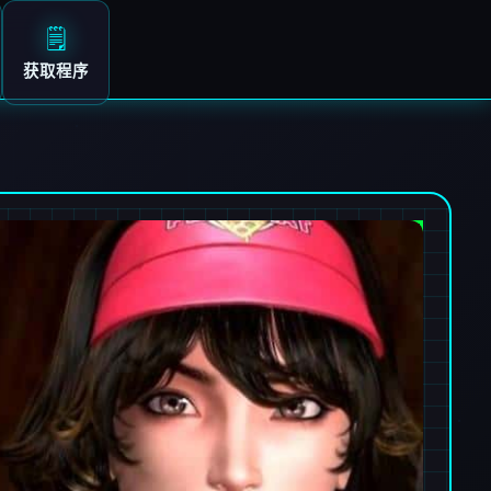
🗒️
获取程序