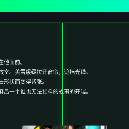
在他面前。
教室。美雪缓缓拉开窗帘，遮挡光线。
去形状而变得紧张。
麻吕一个谁也无法预料的故事的开端。