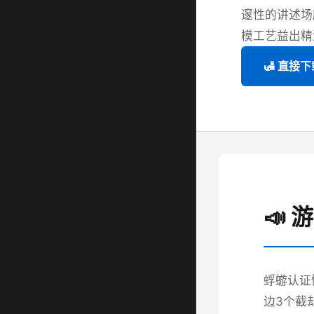
邃性的讲述场
模工艺益出精
🛃 直接下
📣 
蜉蝣认证
边3个截