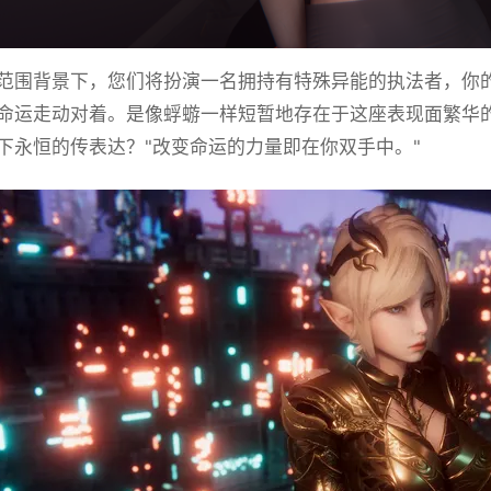
范围背景下，您们将扮演一名拥持有特殊异能的执法者，你
命运走动对着。是像蜉蝣一样短暂地存在于这座表现面繁华
下永恒的传表达？"改变命运的力量即在你双手中。"