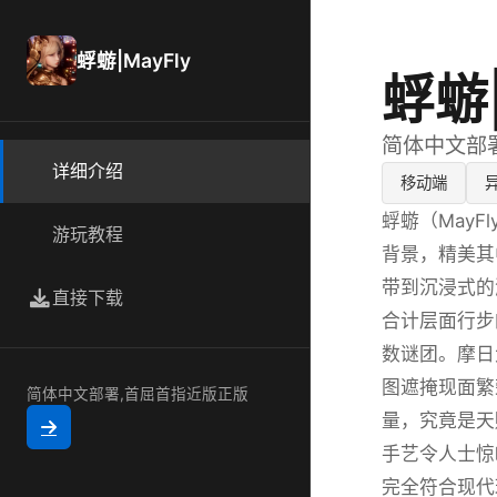
蜉蝣|MayFly
蜉蝣|
简体中文部
详细介绍
移动端
蜉蝣（MayF
游玩教程
背景，精美其
带到沉浸式的
直接下载
合计层面行步
数谜团。摩日
图遮掩现面繁
简体中文部署,首屈首指近版正版
量，究竟是天
手艺令人士惊
完全符合现代