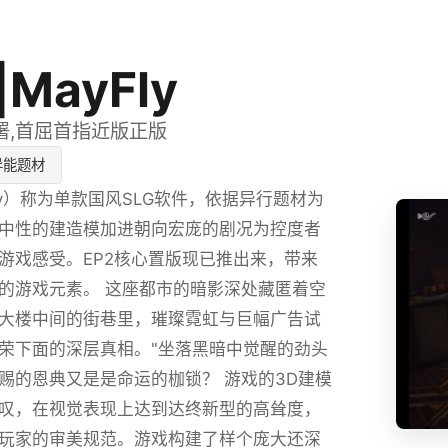
MayFly
署,首屈首指近版正版
异能题材
ly）称为单款国风SLG软件，依据异行题材为
中性的建造模加进朝向宏庞的剧况为控度者
游戏感受。EP2核心置版现已推出来，带来
的游戏元素。 这座都市的暗影深处藏匿着空
大楼中间的街巷里，璀璨霓虹与巨幅广告试
荣下面的深层真相。"坐落黑暗中觉醒的劲头
赐的恩典又是是命运的枷锁？ 游戏的3D建模
叹，在视觉表现上达到达终新型的高耸度，
玩家的审美规范。游戏构建了样个庞大还深